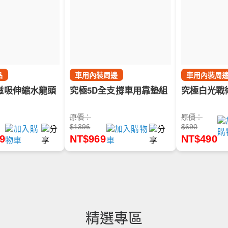
品
車用內裝周邊
車用內裝周
磁吸伸縮水龍頭
究極5D全支撐車用靠墊組
究極白光戰
原價：
原價：
$1396
$690
9
NT$969
NT$490
精選專區