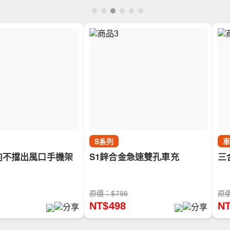
S系列
向不擋出風口手機架
S1鋅合金急速雙孔車充
三
原價：$798
原價
NT$498
NT