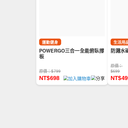
運動健身
生活用
POWERGO三合一全能俯臥撐
防濺水
板
原價：
原價：$799
$699
NT$698
NT$49