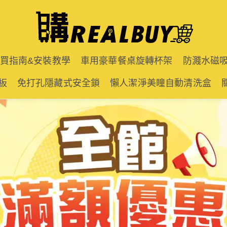
購買指南&安裝教學
車用豪華餐桌旋轉杯架
防濺水磁
板
免打孔隱藏式安全鎖
懶人潔淨美瞳自動清洗盒