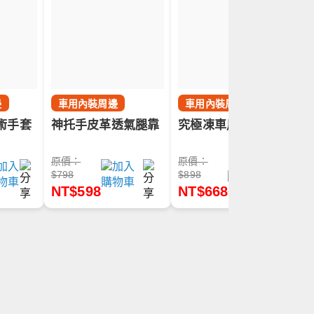
邊
車用內裝周邊
車用內裝周邊
術手套
神托手皮革透氣腿靠
究極凍車用座椅通風扇
原價：
原價：
$798
$898
NT$598
NT$668