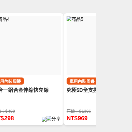
車用內裝周邊
車用內裝周邊
合一鋁合金伸縮快充線
究極5D全支撐車用靠墊組
：$498
原價：$1396
$298
NT$969