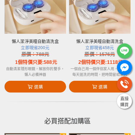
懶人潔淨美瞳自動清洗盒
懶人潔淨美瞳自動清洗盒
立即現省200元
立即現省458元
原價：
788
元
原價：
1576
元
1個特價只要:
588
元
2個特價只要:
1118
元
自動清潔隱形眼鏡，解放你的雙手，
一個自己用一個伴侶家人用，節省你
懶人必備神器
每天搓洗的時間，把時間留給家人
選購
選購
直接
購買
必買搭配加購區