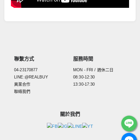
聯繫方式
服務時間
04-23170877
MON - FRI / 週休二日
LINE:@REALBUY
08:30-12:30
異業合作
13:30-17:30
聯絡我們
關於我們