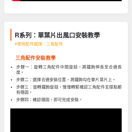
R系列：單葉片出風口安裝教學
#使用配件選擇：三角配件
三角配件安裝教學
步驟一：旋轉三角配件中間旋鈕，將鐵鉤伸長至合適長
度。
步驟二：選擇合適安裝位置，將鐵鉤勾在單片葉片上。
步驟三：旋轉鐵鉤旋鈕，慢慢轉緊確認三角配件支撐點都
有穩固。
步驟四：確認穩固，即可完成安裝。