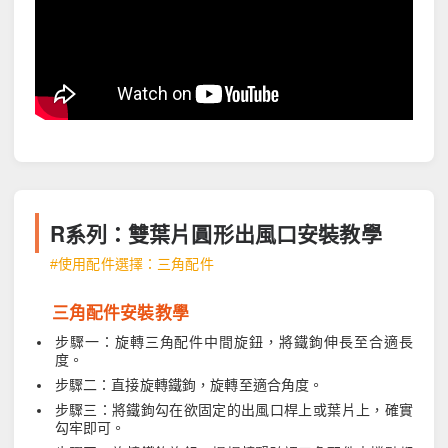
R系列：雙葉片圓形出風口安裝教學
#使用配件選擇：三角配件
三角配件安裝教學
步驟一：旋轉三角配件中間旋鈕，將鐵鉤伸長至合適長
度。
步驟二：直接旋轉鐵鉤，旋轉至適合角度。
步驟三：將鐵鉤勾在欲固定的出風口桿上或葉片上，確實
勾牢即可。