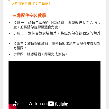
#使用配件選擇：三角配件
三角配件安裝教學
步驟一：旋轉三角配件中間旋鈕，將鐵鉤伸長至合適長
度，並將鐵勾旋轉至適合角度。
步驟二：選擇合適安裝葉片，將鐵鉤勾在欲固定的葉片
上。
步驟三：旋轉鐵鉤旋鈕，慢慢轉緊確認三角配件支撐點都
有穩固。
步驟四：確認穩固，即可完成安裝。