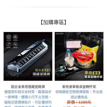
【加購專區】
鋁合金車用隱藏號碼牌
車用豪華餐桌旋轉杯架
優選質料鋁合金材質，翻蓋設計
收納擺放空間發揮極致，外出旅
一按神隱，體積小巧不占空間，
遊必備商品
磁吸式號碼牌貼片，可反覆排列
原價：
1188
元