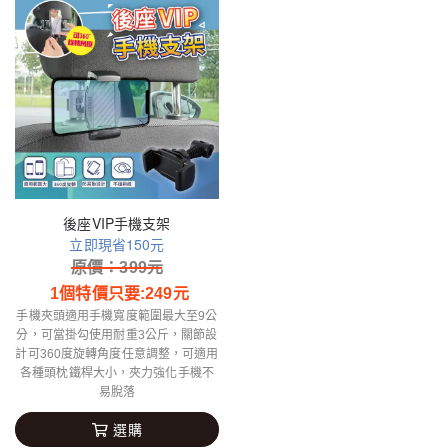
後座VIP手機支架
立即現省150元
原價：
399
元
1個特價只要:
249
元
手機夾頭適用手機寬度範圍最大至9公
分，可當掛勾使用耐重3公斤，關節設
計可360度旋轉角度任意調整，可適用
各種頭枕鐵桿大小，夾力強化手機不
易脫落
選購