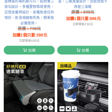
旋轉直的橫的都可以，超耐重三
溫，三擋風量設計，出遊旅程不
掛勾設計，多種置物情境使用，
再是三溫暖
記憶金屬桿設計，各種角度任你
原價：
898
元
彎折，影音視線無死角，開車族
加購1個只要:
688
元
必備使用。
立即現省230元
原價：
798
元
加購1個只要:
398
元
立即現省400元
加購
加購