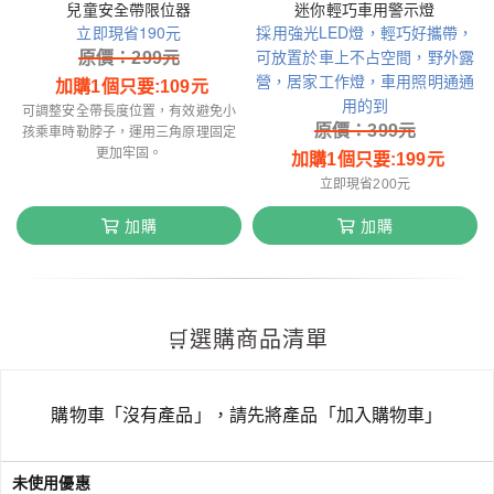
兒童安全帶限位器
迷你輕巧車用警示燈
立即現省190元
採用強光LED燈，輕巧好攜帶，
可放置於車上不占空間，野外露
原價：
299
元
營，居家工作燈，車用照明通通
加購1個只要:
109
元
用的到
可調整安全帶長度位置，有效避免小
原價：
399
元
孩乘車時勒脖子，運用三角原理固定
更加牢固。
加購1個只要:
199
元
立即現省200元
加購
加購
購物車「沒有產品」，請先將產品「加入購物車」
未使用優惠