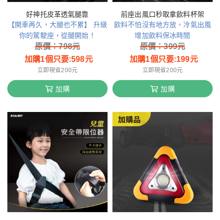
好神托皮革透氣腿靠
前座出風口秒取拿飲料杯架
【開車再久，大腿也不累】 升級
飲料不怕沒有地方放，冷氣出風
你的駕駛座，從腿開始！
增加飲料保冰時間
原價：
798
元
原價：
399
元
加購1個只要:
598
元
加購1個只要:
199
元
立即現省200元
立即現省200元
加購
加購