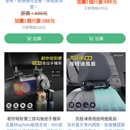
使用，號碼螢光塗層，夜晚更清
加購1個只要:
688
元
楚。
立即現省400元
原價：
488
元
加購1個只要:
288
元
立即現省200元
加購
加購
韌你彎耐重三掛勾後座手機架
究極凍車用座椅通風扇
支援MagSafe磁吸支架，360度
告別夏天車內悶熱，急速體感降