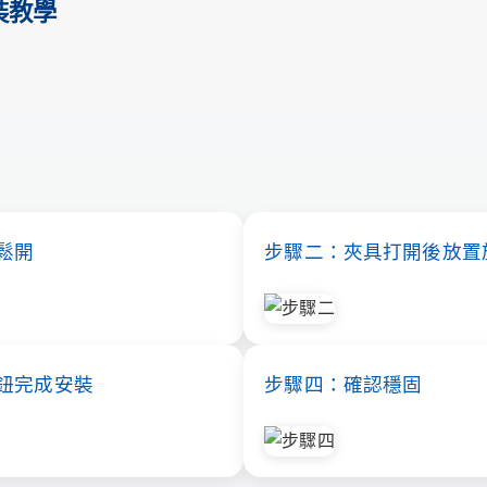
裝教學
件
鬆開
步驟二：夾具打開後放置
鈕完成安裝
步驟四：確認穩固