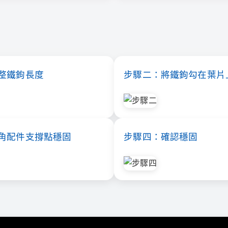
整鐵鉤長度
步驟二：將鐵鉤勾在葉片
角配件支撐點穩固
步驟四：確認穩固