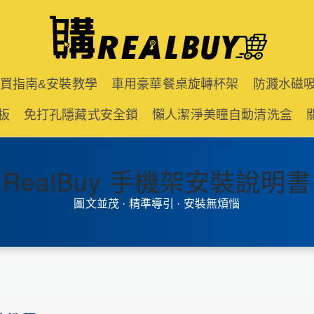
購買指南&安裝教學
車用豪華餐桌旋轉杯架
防濺水磁
板
免打孔隱藏式安全鎖
懶人潔淨美瞳自動清洗盒
RealBuy 手機架安裝說明書
圖文並茂 · 精準導引 · 安裝無煩惱