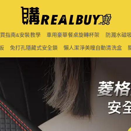
購買指南&安裝教學
車用豪華餐桌旋轉杯架
防濺水磁
板
免打孔隱藏式安全鎖
懶人潔淨美瞳自動清洗盒