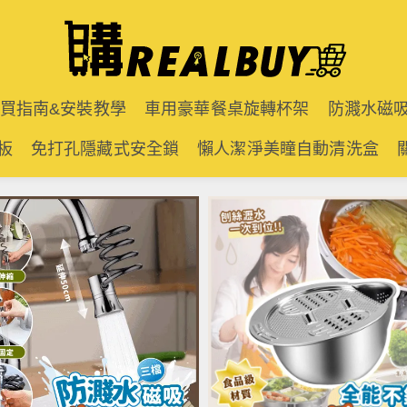
購買指南&安裝教學
車用豪華餐桌旋轉杯架
防濺水磁
板
免打孔隱藏式安全鎖
懶人潔淨美瞳自動清洗盒