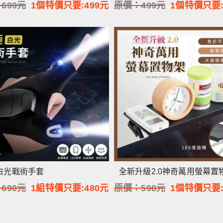
：
699
元
1個特價只要:
499
元
原價：
499
元
1個特價只要
白光戰術手套
全新升級2.0神奇萬用螢幕置
：
690
元
1組特價只要:
480
元
原價：
598
元
1個特價只要