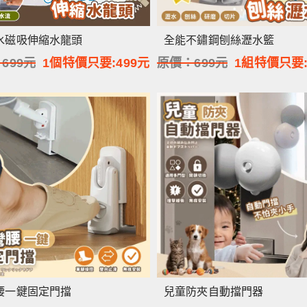
水磁吸伸縮水龍頭
全能不鏽鋼刨絲瀝水籃
：
699
元
1個特價只要:
499
元
原價：
699
元
1組特價只要
腰一鍵固定門擋
兒童防夾自動擋門器