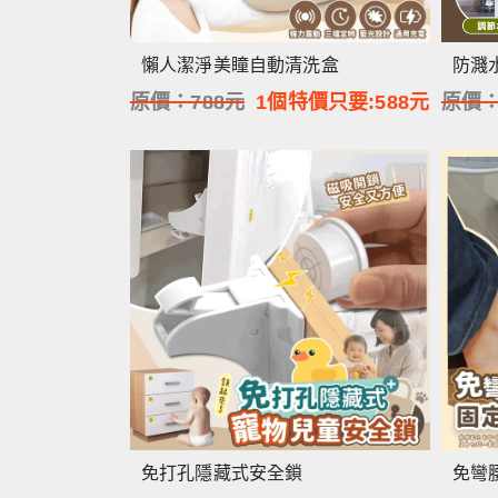
懶人潔淨美瞳自動清洗盒
防濺
原價：
788
元
1個特價只要:
588
元
原價
免打孔隱藏式安全鎖
免彎