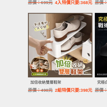
原價：
699
元
4入特價只要:
368
元
原價
加倍收納雙層鞋架
究極
原價：
498
元
2組特價只要:
398
元
原價