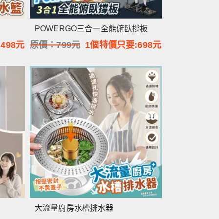
POWERGO三合一全能俯臥撐板
:
498
元
原價：
799
元
1個特價只要:
698
元
大流量廚房水槽排水器