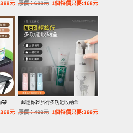
:
388
元
原價：
688
元
1個特價只要:
468
元
物架
超迷你輕旅行多功能收納盒
:
368
元
原價：
499
元
1個特價只要:
399
元