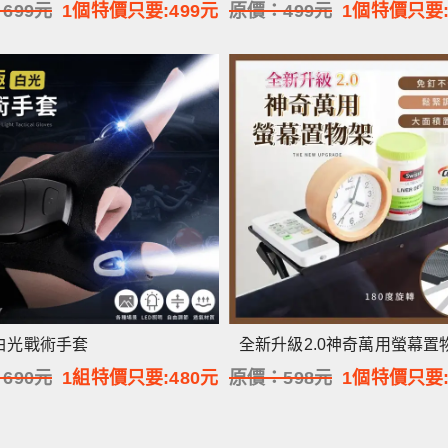
：
699
元
1個特價只要:
499
元
原價：
499
元
1個特價只要
白光戰術手套
全新升級2.0神奇萬用螢幕置
：
690
元
1組特價只要:
480
元
原價：
598
元
1個特價只要