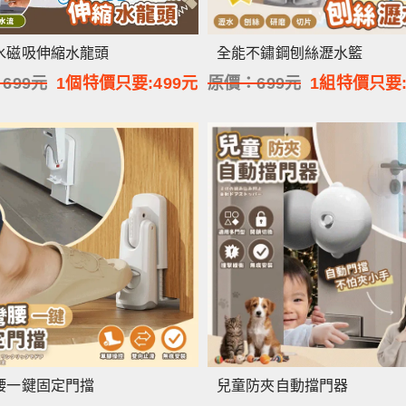
水磁吸伸縮水龍頭
全能不鏽鋼刨絲瀝水籃
：
699
元
1個特價只要:
499
元
原價：
699
元
1組特價只要
腰一鍵固定門擋
兒童防夾自動擋門器