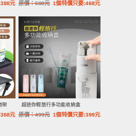
:
388
元
原價：
688
元
1個特價只要:
468
元
物架
超迷你輕旅行多功能收納盒
:
368
元
原價：
499
元
1個特價只要:
399
元