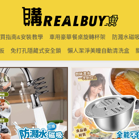
購買指南&安裝教學
車用豪華餐桌旋轉杯架
防濺水磁
板
免打孔隱藏式安全鎖
懶人潔淨美瞳自動清洗盒