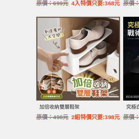
原價：
699
元
4入特價只要:
368
元
原價
加倍收納雙層鞋架
究極
原價：
498
元
2組特價只要:
398
元
原價