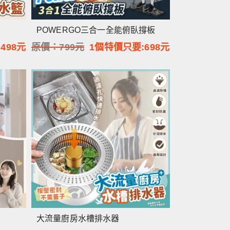
POWERGO三合一全能俯臥撐板
:
498
元
原價：
799
元
1個特價只要:
698
元
大流量廚房水槽排水器