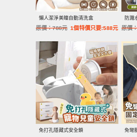
懶人潔淨美瞳自動清洗盒
防濺
原價：
788
元
1個特價只要:
588
元
原價
免打孔隱藏式安全鎖
免彎