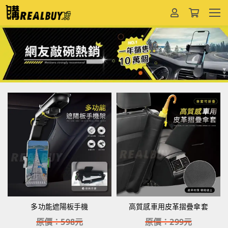
多功能遮陽板手機
高質感車用皮革摺疊傘套
原價：
598
元
原價：
299
元