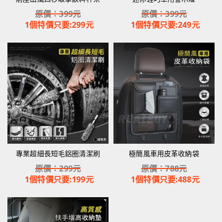
原價：
399
元
原價：
399
元
1個特價只要:
299
元
1個特價只要:
249
元
專業超細長短毛鋁圈清潔刷
極簡風車用皮革收納袋
原價：
299
元
原價：
788
元
1個特價只要:
199
元
1個特價只要:
488
元