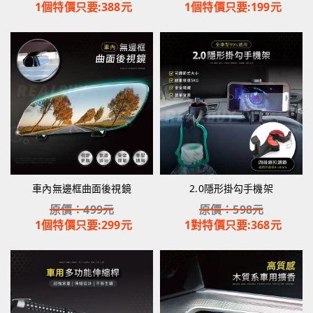
1個特價只要:
388
元
1個特價只要:
199
元
車內無邊框曲面後視鏡
2.0隱形掛勾手機架
原價：
499
元
原價：
598
元
1個特價只要:
299
元
1對特價只要:
368
元