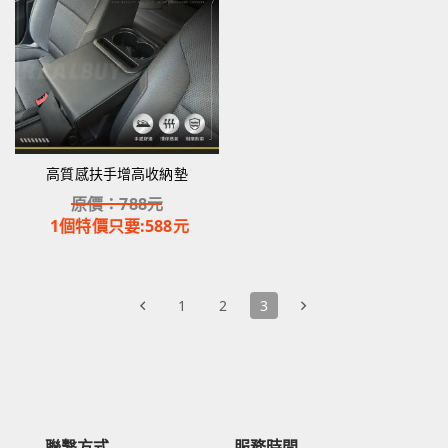
高質感扶手增高收納墊
原價：
788
元
1個特價只要:
588
元
1
2
3
聯繫方式
服務時間