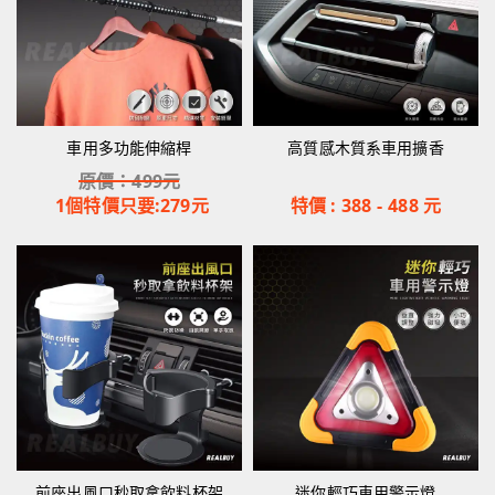
車用多功能伸縮桿
高質感木質系車用擴香
原價：
499
元
1個特價只要:
279
元
特價 :
388
-
488
元
前座出風口秒取拿飲料杯架
迷你輕巧車用警示燈