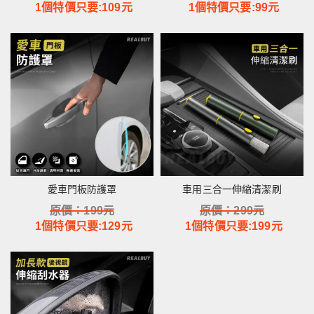
1個特價只要:
109
元
1個特價只要:
99
元
愛車門板防護罩
車用三合一伸縮清潔刷
原價：
199
元
原價：
299
元
1個特價只要:
129
元
1個特價只要:
199
元